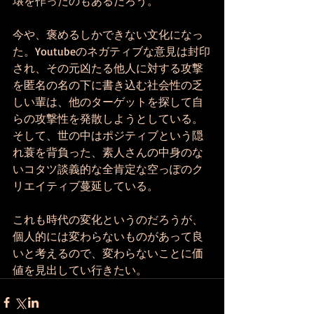
壌を作ったのもあるだろう。
今や、褒めるしかできない文化になっ
た。Youtubeのネガティブな意見は封印
され、その元凶たる他人に対する攻撃
を匿名の名の下に書き込む社会性の乏
しい輩は、他のターゲットを探して自
らの攻撃性を発散しようとしている。
そして、世の中はポジティブという隠
れ蓑を背負った、素人さんの中身のな
いコタツ談義的な全肯定な空っぽのク
リエイティブ蔓延している。
これも時代の変化というのだろうが、
個人的には変わらないものがあって良
いと考えるので、変わらないことに価
値を見出してい行きたい。