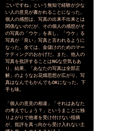
ごいですね」という無知で経験が少な
い人の意見が書かれることになった。
個人の感想は、写真の出来不出来とは
関係ないのだが、その個人の感想がそ
の写真の「ウケ」を表し、「ウケ」る
写真が「良い」写真と言われるように
なった。全ては、金儲けのためのマー
ケティングのおかげだ。また、他人の
写真を批評することはNGな空気もあ
り、結果、「あなたの写真は全部正
解」のようなお花畑思想が広がり、写
真はなんでもかんでもOKになった。下
手も味。
「個人の意見の相違」「それはあなた
の考えでしょう？」というまことに独
りよがりで他者を受け付けない指摘
が、批評を真っ向から受け入れない土