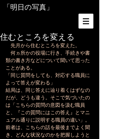
「明日の写真」
住むところを変える
　先月から住むところを変えた。
　何ヵ所かの役場に行き、手続きや書
類の書き方などについて聞いて思った
ことがある。
「同じ質問をしても、対応する職員に
よって答えが変わる」
結局は、同じ答えに辿り着くはずなの
だが、どうも違う。そこで気づいたの
は「こちらの質問の意図を汲む職員
と、『この質問にはこの答え』とマニ
ュアル通りに説明する職員の違い」。
前者は、こちらの話を最後までよく聞
き、どんな状況なのかを把握しようと