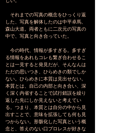
しい。
　それまでの写真の概念をひっくり返
した、写真を解体したのは中平卓馬、
森山大道。両者ともに二次元の写真の
中で、写真と向き合っていた。
　今の時代、情報が多すぎる。多すぎ
る情報をあれもコレも繋ぎ合わせるこ
とは一見すると発見だが、そんなんは
ただの思いつき、ひらめきの類でしか
ない。ひらめきに本質は見出せない。
本質とは、自己の内部と向き合い、深
く深く内省することで試行錯誤を繰り
返した先にしか見えないと考えてい
る。つまり、本質とは自分の中から見
出すことで、意味を拡張しても何も見
つからない。形骸化した写真という概
念と、答えのない口プロレスが好きな