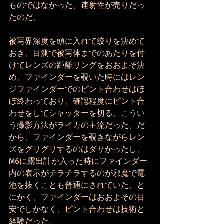
ものではなかった。速射性が売りだっ
たのだ。
被写界深度を頭に入れて絞りを決めて
おき、目測で被写体までのあたりを付
けてレンズの距離リングをおおよそ決
め、ファインダーを覗いた時にはレン
ジファインダーでのピント合わせはほ
ぼ終わっており、確認程度にピント合
わせをしてシャッターを切る。こうい
う撮影方法がライカの主流だった。だ
から、ファインダーを覗きながらレン
ズをグリグリするのはダサかったし、
M6に露出計が入った時にファインダー
内の表示がチラチラするのが邪魔で電
池を抜くことも普通にされていた。と
にかく、ファインダーはおおよその目
安でしかなく、ピント合わせは技術と
経験だった。