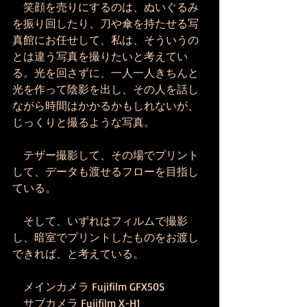
　笑顔を売りにするのは、ぬいぐるみ
を振り回したり、刀や傘を持たせる写
真館にお任せして、私は、そういうの
とは違う写真を撮りたいと考えてい
る。光を回さずに、一人一人きちんと
光を作って陰影を出し、その人を話し
ながら時間はかかるかもしれないが、
じっくりと撮るような写真。
　テザー撮影して、その場でプリント
して、データも渡せるフローを目指し
ている。
　そして、いずれはフィルムで撮影
し、暗室でプリントしたものをお渡し
できれば、と考えている。
　メインカメラ Fujifilm GFX50S
　サブカメラ Fujifilm X-H1