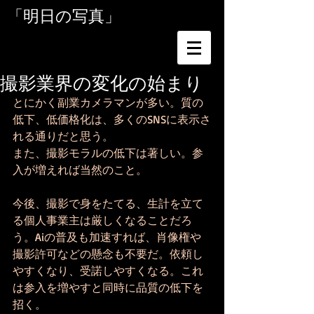
「明日の写真」
撮影業界の変化の始まり
とにかく副業カメラマンが多い。質の
低下、低価格化は、多くのSNSに表示さ
れる通りだと思う。
また、撮影モラルの低下は著しい。参
入が増えれば当然のこと。
今後、撮影で身をたてる、生計を立て
る個人事業主は厳しくなることだろ
う。Aiの普及も加速すれば、肖像権や
撮影許可などの懸念も不要だ。依頼し
やすくなり、受諾しやすくなる。これ
は参入を増やすと同時に品質の低下を
招く。