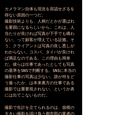
カメラマン自体も現況を容認せざるを
得ない原因の一つだ。
撮影技術よりも、人柄だとかが選ばれ
る要因になるらしいから。これは、人
当たりが良ければ写真が下手でも構わ
ない、って顧客が増えている証拠。そ
う、クライアントは写真の良し悪しが
わからない。コスパ、タイパが良けれ
ば満足なのである。この理由も簡単
だ。彼らは仕事であったとしても写真
の基準をSNSで判断する。SNSに本当の
撮影仕事の写真は少ない。誰が何をど
う撮ったか、は本来裏方の仕事である
撮影では重要視されない、というか表
には出てこないものだ。
撮影で生計を立てられるのは、規模の
大きい撮影を請け負う都市部の業者の