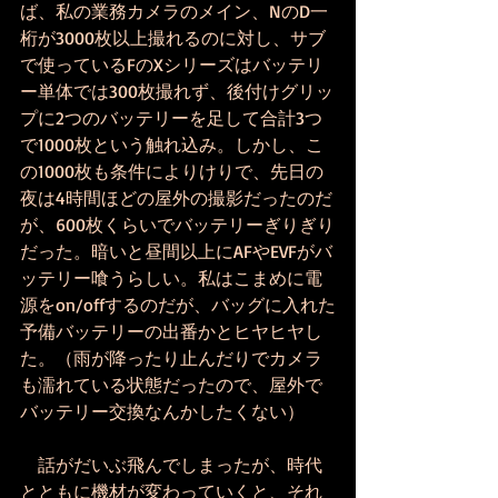
ば、私の業務カメラのメイン、NのD一
桁が3000枚以上撮れるのに対し、サブ
で使っているFのXシリーズはバッテリ
ー単体では300枚撮れず、後付けグリッ
プに2つのバッテリーを足して合計3つ
で1000枚という触れ込み。しかし、こ
の1000枚も条件によりけりで、先日の
夜は4時間ほどの屋外の撮影だったのだ
が、600枚くらいでバッテリーぎりぎり
だった。暗いと昼間以上にAFやEVFがバ
ッテリー喰うらしい。私はこまめに電
源をon/offするのだが、バッグに入れた
予備バッテリーの出番かとヒヤヒヤし
た。（雨が降ったり止んだりでカメラ
も濡れている状態だったので、屋外で
バッテリー交換なんかしたくない）
　話がだいぶ飛んでしまったが、時代
とともに機材が変わっていくと、それ