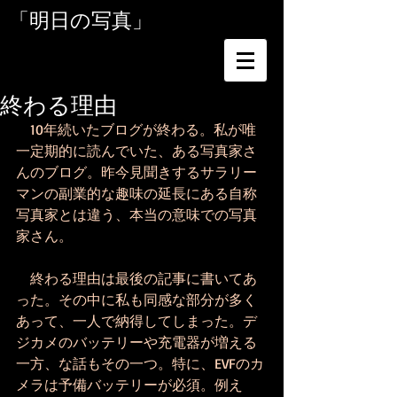
「明日の写真」
終わる理由
　10年続いたブログが終わる。私が唯
一定期的に読んでいた、ある写真家さ
んのブログ。昨今見聞きするサラリー
マンの副業的な趣味の延長にある自称
写真家とは違う、本当の意味での写真
家さん。
　終わる理由は最後の記事に書いてあ
った。その中に私も同感な部分が多く
あって、一人で納得してしまった。デ
ジカメのバッテリーや充電器が増える
一方、な話もその一つ。特に、EVFのカ
メラは予備バッテリーが必須。例え